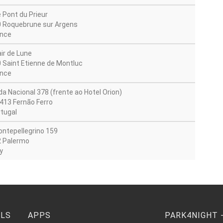
e Pont du Prieur
 Roquebrune sur Argens
nce
air de Lune
 Saint Etienne de Montluc
nce
da Nacional 378 (frente ao Hotel Orion)
413 Fernão Ferro
tugal
ontepellegrino 159
 Palermo
y
ELS
APPS
PARK4NIGHT -