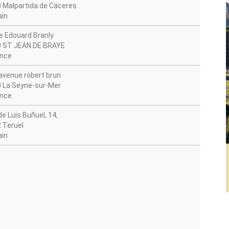
 Malpartida de Cáceres
in
e Edouard Branly
 ST JEAN DE BRAYE
nce
avenue robert brun
 La Seyne-sur-Mer
nce
de Luis Buñuel, 14,
 Teruel
in