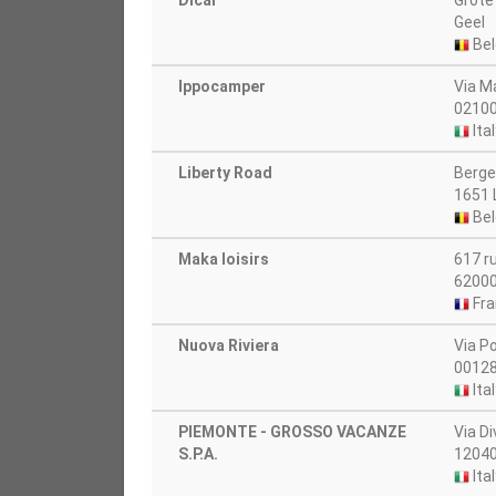
Dicar
Grote
Geel
Bel
Ippocamper
Via Ma
02100
Ital
Liberty Road
Berg
1651 
Bel
Maka loisirs
617 r
62000
Fra
Nuova Riviera
Via P
0012
Ital
PIEMONTE - GROSSO VACANZE
Via D
S.P.A.
12040
Ital