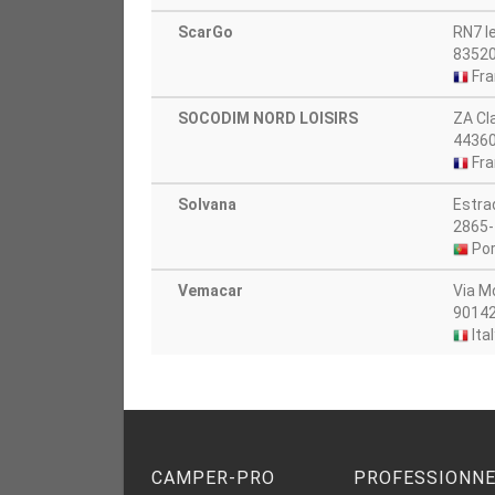
ScarGo
RN7 l
83520
Fra
SOCODIM NORD LOISIRS
ZA Cl
44360
Fra
Solvana
Estra
2865-
Por
Vemacar
Via M
90142
Ital
CAMPER-PRO
PROFESSIONN