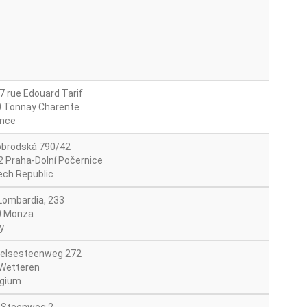
7 rue Edouard Tarif
 Tonnay Charente
nce
brodská 790/42
2 Praha-Dolní Počernice
ch Republic
 Lombardia, 233
0 Monza
y
elsesteenweg 272
Wetteren
gium