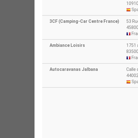
10910
Spa
3CF (Camping-Car Centre France)
53 Ru
45800
Fra
Ambiance Loisirs
1751 
83500
Fra
Autocaravanas Jalbana
Calle 
44002
Spa