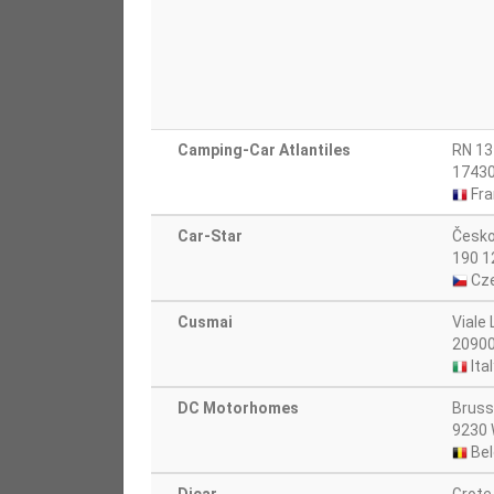
Camping-Car Atlantiles
RN 13
17430
Fra
Car-Star
Česko
190 1
Cze
Cusmai
Viale
2090
Ital
DC Motorhomes
Bruss
9230 
Bel