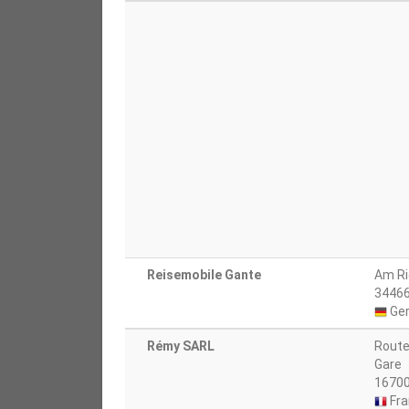
Reisemobile Gante
Am Ri
34466
Ge
Rémy SARL
Route
Gare
16700
Fra