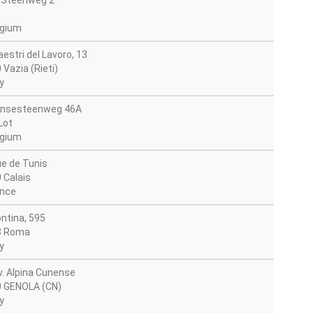
 Steenweg 2
gium
estri del Lavoro, 13
 Vazia (Rieti)
y
ensesteenweg 46A
Lot
gium
ue de Tunis
 Calais
nce
ontina, 595
8 Roma
y
iv. Alpina Cunense
 GENOLA (CN)
y