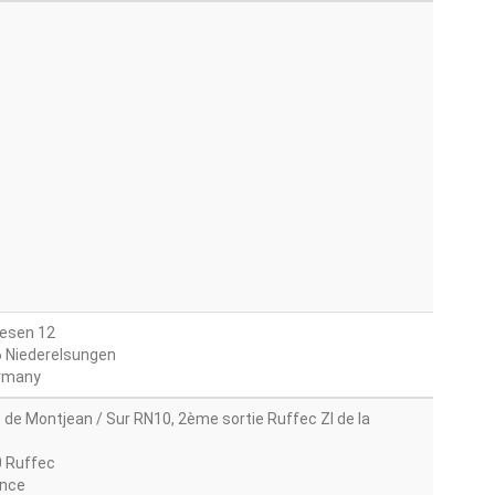
esen 12
 Niederelsungen
rmany
 de Montjean / Sur RN10, 2ème sortie Ruffec ZI de la
 Ruffec
nce