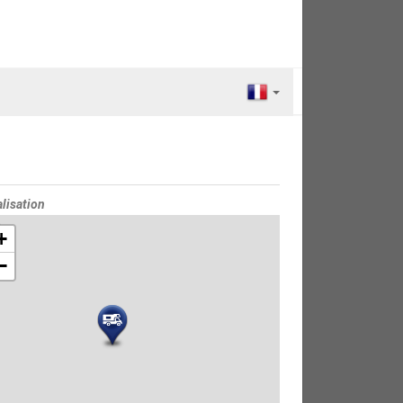
lisation
e
+
−