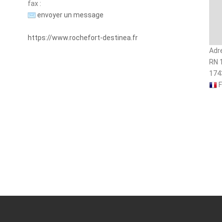
fax :
envoyer un message
https://www.rochefort-destinea.fr
Adr
RN 
174
F