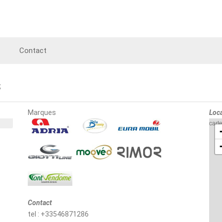
Contact
s
Marques
Loca
cart
Contact
tel : +33546871286