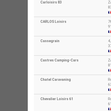
Carloisirs 83
Z
8
CARLOS Loisirs
76
91
Cassegrain
4
3
Castres Camping-Cars
Z
8
Chatel Caravaning
R
6
Chevalier Loisirs 61
R
6