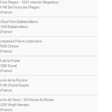
A les Playes - 1031 chemin Négadoux
3140 Six Fours les Plages
France
 Rue Petit Ballainvilliers
160 Ballainvilliers
France
, impasse Pierre Latécoère
7500 Chinon
France
A de la Prade
1580 Soual
France
oute de la Piscine
3140 Chatel Guyon
France
oute de Sees / ZA Route de Rouen
1250 Vingt Hanaps
France