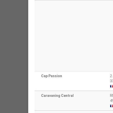
Cap Passion
2
3
Caravaning Central
R
4