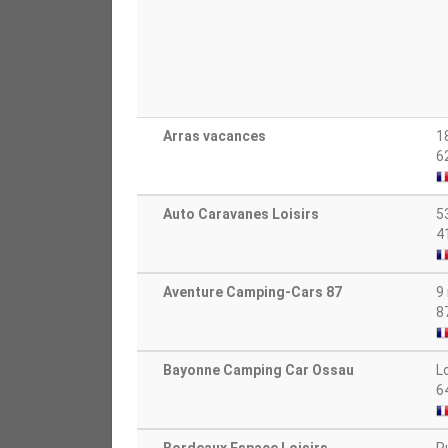
Arras vacances
1
6
Auto Caravanes Loisirs
5
4
Aventure Camping-Cars 87
9
8
Bayonne Camping Car Ossau
L
6