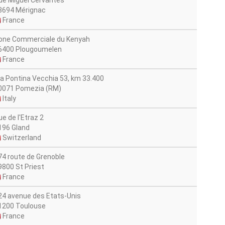
ue Miguel Cervantes
3694 Mérignac
France
one Commerciale du Kenyah
6400 Plougoumelen
France
ia Pontina Vecchia 53, km 33.400
0071 Pomezia (RM)
Italy
ue de l'Etraz 2
196 Gland
Switzerland
74 route de Grenoble
9800 St Priest
France
24 avenue des Etats-Unis
1200 Toulouse
France