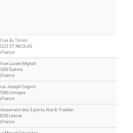
8 rue du Timon
2223 ST NICOLAS
France
3 rue Lucien Mignat
1500 Suèvre
France
 rue Joseph Cugnot
7280 Limoges
France
otissement des 3 ponts, Rue B. Franklin
4230 Lescar
France