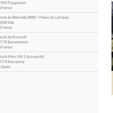
1990 Puygouzon
France
oute de Marseille RN85 / Plaine de Lachaup
5000 Gap
France
oute de Brumath
7170 Bernolsheim
France
ra N-II Km 549 2 Autovia N.II
8719 Barcelona
Spain