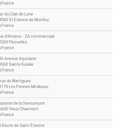
France
ac du Clair de Lune
4360 St Etienne de Montluc
France
ue d'Amiens - ZA commerciale
0260 Flesselles
France
06 Avenue Aquitaine
3560 Sainte Eulalie
France
 rue de Martigues
3170 Les Pennes Mirabeau
France
mpasse de la Savoureuse
5600 Vieux Charmont
France
0 Route de Saint-Étienne