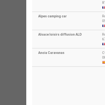
8
Alpes camping car
R
0
Alsace loisirs diffusion ALD
R
6
Anoia Caravanas
Ct
0