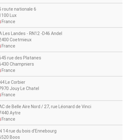
5 route nationale 6
1100 Lux
France
A Les Landes - RN12 -D46 Andel
2400 Coetmieux
France
645 rue des Platanes
6430 Champniers
France
N4 Le Corbier
7970 Jouy Le Chatel
France
AC de Belle Aire Nord / 27, rue Léonard de Vinci
7440 Aytre
France
N 14 rue du bois d'Ennebourg
6520 Boos