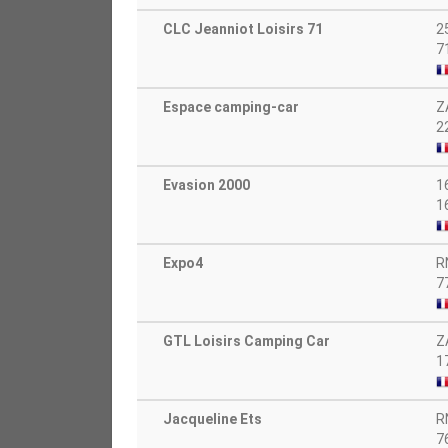
CLC Jeanniot Loisirs 71
2
7
Espace camping-car
Z
2
Evasion 2000
1
1
Expo4
R
7
GTL Loisirs Camping Car
Z
1
Jacqueline Ets
R
7