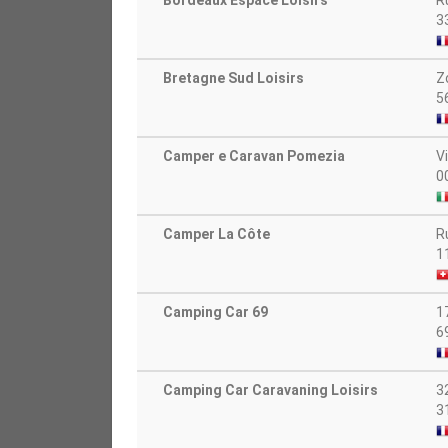
Bordeaux Espace Loisirs
R
3
Bretagne Sud Loisirs
Z
5
Camper e Caravan Pomezia
V
0
Camper La Côte
R
1
Camping Car 69
1
6
Camping Car Caravaning Loisirs
3
3