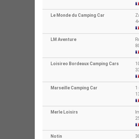
Le Monde du Camping Car
Z
4
LM Aventure
R
8
Loisireo Bordeaux Camping Cars
1
3
Marseille Camping Car
1
1
Merle Loisirs
I
2
Notin
3