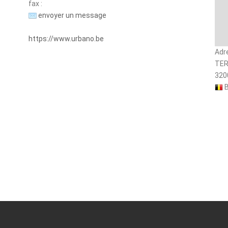
fax :
envoyer un message
https://www.urbano.be
Adr
TER
320
B