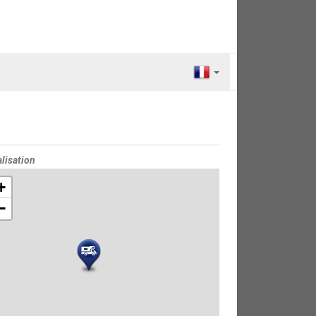
lisation
e
+
−