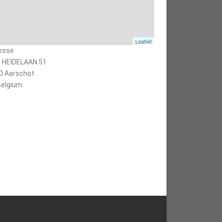
Leaflet
esse
 HEIDELAAN 51
0 Aarschot
elgium