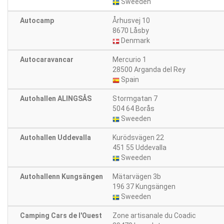
Sweeden
Autocamp
Århusvej 10
8670 Låsby
Denmark
Autocaravancar
Mercurio 1
28500 Arganda del Rey
Spain
Autohallen ALINGSÅS
Stormgatan 7
504 64 Borås
Sweeden
Autohallen Uddevalla
Kurödsvägen 22
451 55 Uddevalla
Sweeden
Autohallenn Kungsängen
Mätarvägen 3b
196 37 Kungsängen
Sweeden
Camping Cars de l'Ouest
Zone artisanale du Coadic