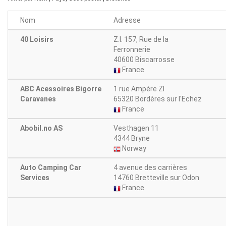
Nom
Adresse
40 Loisirs
Z.I. 157, Rue de la
Ferronnerie
40600 Biscarrosse
France
ABC Acessoires Bigorre
1 rue Ampère ZI
Caravanes
65320 Bordères sur l'Echez
France
Abobil.no AS
Vesthagen 11
4344 Bryne
Norway
Auto Camping Car
4 avenue des carrières
Services
14760 Bretteville sur Odon
France