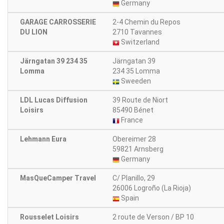
Germany
GARAGE CARROSSERIE
2-4 Chemin du Repos
DU LION
2710 Tavannes
Switzerland
Järngatan 39 234 35
Järngatan 39
Lomma
234 35 Lomma
Sweeden
LDL Lucas Diffusion
39 Route de Niort
Loisirs
85490 Bénet
France
Lehmann Eura
Obereimer 28
59821 Arnsberg
Germany
MasQueCamper Travel
C/ Planillo, 29
26006 Logroño (La Rioja)
Spain
Rousselet Loisirs
2 route de Verson / BP 10