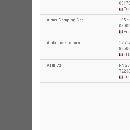
83170
Fra
Alpes Camping Car
105 r
05000
Fra
Ambiance Loisirs
1751 
83500
Fra
Azur 72
RN 23
72230
Fra