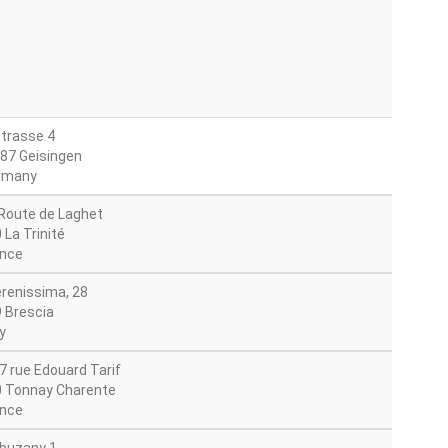
trasse 4
87 Geisingen
rmany
Route de Laghet
 La Trinité
nce
erenissima, 28
 Brescia
y
7 rue Edouard Tarif
 Tonnay Charente
nce