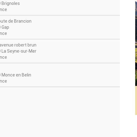
 Brignoles
nce
oute de Brancion
 Gap
nce
avenue robert brun
 La Seyne-sur-Mer
nce
 Monce en Belin
nce