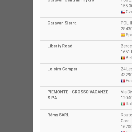
Caravan Centrum Hykro
Pod Z
155 0
Cze
Caravan Sierra
POL. 
2843
Spa
Liberty Road
Berg
1651 
Bel
Loisirs Camper
24 Le
43290
Fra
PIEMONTE - GROSSO VACANZE
Via D
S.P.A.
12040
Ital
Rémy SARL
Route
Gare
16700