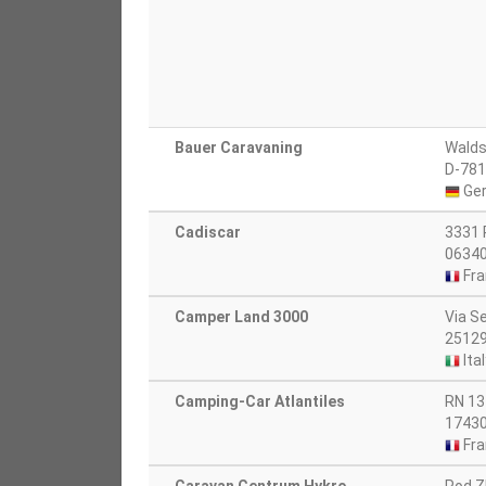
Bauer Caravaning
Walds
D-781
Ge
Cadiscar
3331 
06340
Fra
Camper Land 3000
Via S
25129
Ital
Camping-Car Atlantiles
RN 13
17430
Fra