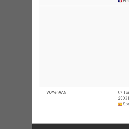
Fra
VOYenVAN
C/ To
28031
Spa