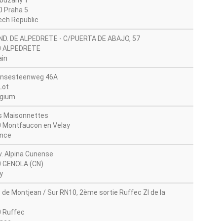
buzany 1
0 Praha 5
ch Republic
IND. DE ALPEDRETE - C/PUERTA DE ABAJO, 57
0 ALPEDRETE
in
ensesteenweg 46A
Lot
gium
s Maisonnettes
 Montfaucon en Velay
nce
iv. Alpina Cunense
 GENOLA (CN)
y
 de Montjean / Sur RN10, 2ème sortie Ruffec ZI de la
 Ruffec