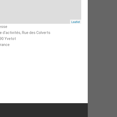
Leaflet
esse
e d'activités, Rue des Colverts
90 Yvetot
rance