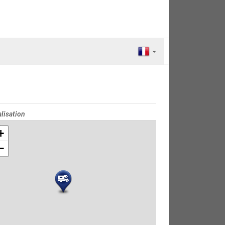
lisation
e
+
−