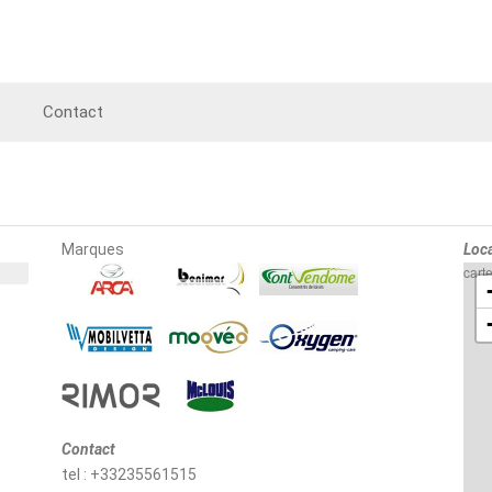
Contact
Marques
Loca
cart
Contact
tel : +33235561515