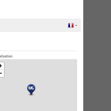
lisation
e
+
−