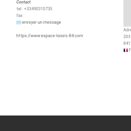
Contact
tel : +33490310735
fax :
envoyer un message
Adr
https://www.espace-loisirs-84.com
203
841
F