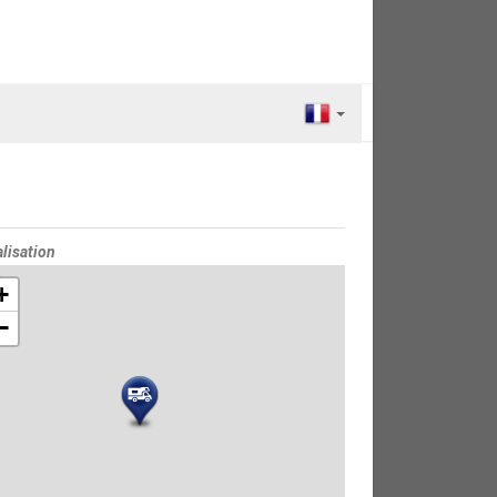
lisation
e
+
−