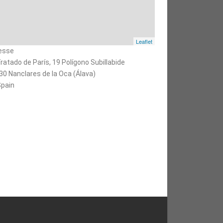
Leaflet
esse
ratado de París, 19 Polígono Subillabide
30 Nanclares de la Oca (Álava)
pain