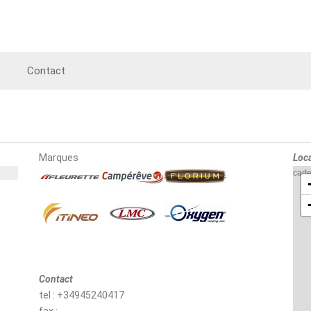
Contact
Marques
Loca
cart
Contact
tel : +34945240417