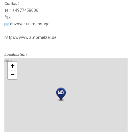
Contact
tel : +4977458006
fax :
envoyer un message
https://www.automelzer.de
Localisation
carte
+
−