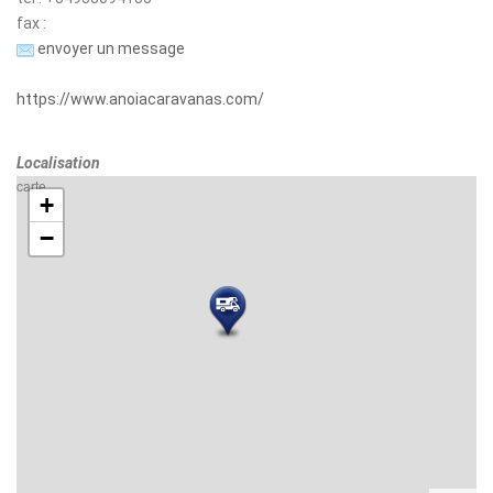
fax :
envoyer un message
https://www.anoiacaravanas.com/
Localisation
carte
+
−