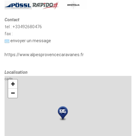
Contact
tel : +33492680476
fax :
envoyer un message
https://www.alpesprovencecaravanes.fr
Localisation
carte
+
−