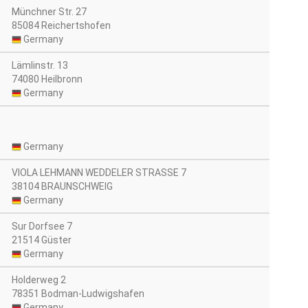
Münchner Str. 27
85084 Reichertshofen
Germany
Lämlinstr. 13
74080 Heilbronn
Germany
Germany
VIOLA LEHMANN WEDDELER STRASSE 7
38104 BRAUNSCHWEIG
Germany
Sur Dorfsee 7
21514 Güster
Germany
Holderweg 2
78351 Bodman-Ludwigshafen
Germany